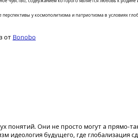
ное чувство, содержанием которого является любовь к родине 
е перспективы у космополитизма и патриотизма в условиях гло
з от
Bonobo
вух понятий. Они не просто могут а прямо-
изм идеология будущего, где глобализация с