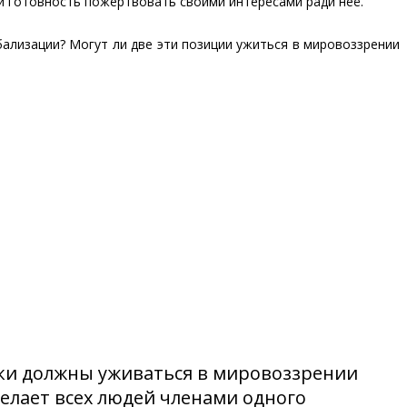
и готовность пожертвовать своими интересами ради неё.
бализации? Могут ли две эти позиции ужиться в мировоззрении
таки должны уживаться в мировоззрении
делает всех людей членами одного