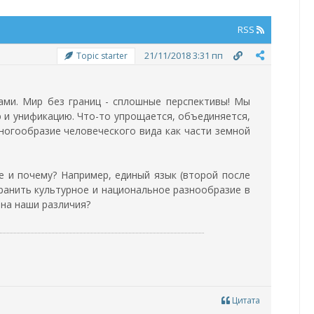
RSS
21/11/2018 3:31 пп
Topic starter
тами.
Мир без границ - сплошные перспективы! Мы
 и унификацию. Что-то упрощается, объединяется,
ногообразие человеческого вида как части земной
 и почему? Например, единый язык (второй после
хранить культурное и национальное разнообразие в
 на наши различия?
Цитата