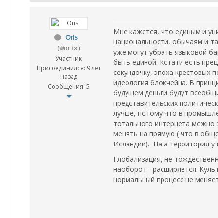
Мне кажется, что единым и ун
Oris
национальности, обычаям и та
(@oris)
уже могут убрать языковой ба
Участник
быть единой. Кстати есть прец
Присоединился: 9 лет
секундочку, эпоха крестовых 
назад
идеология блокчейна. В принц
Сообщения: 5
будущем деньги будут всеобщи
представительских политическ
лучше, потому что в промышле
тотального интернета можно з
менять на прямую ( что в общ
Исландии). На а территория у 
Глобализация, не тождественн
наоборот - расширяется. Куль
нормальный процесс не меняет