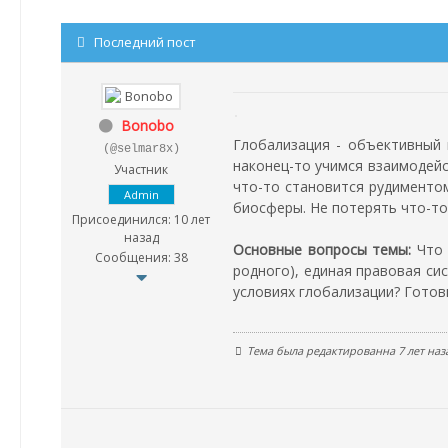
Последний пост
Bonobo
Глобализация - объективный 
(@selmar8x)
наконец-то учимся взаимодейс
Участник
что-то становится рудиментом
Admin
биосферы. Не потерять что-то
Присоединился: 10 лет
назад
Основные вопросы темы:
Что 
Сообщения: 38
родного), единая правовая си
условиях глобализации? Готов
Тема была редактированна 7 лет наза