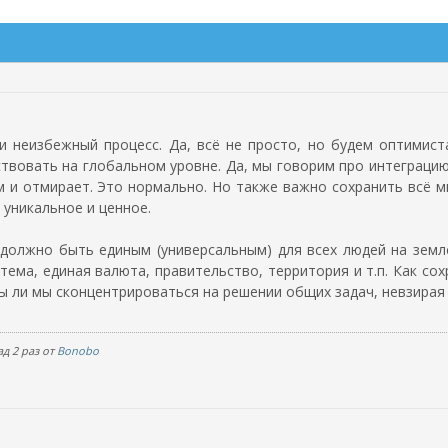
и неизбежный процесс. Да, всё не просто, но будем оптимис
твовать на глобальном уровне. Да, мы говорим про интеграцию
 и отмирает. Это нормально. Но также важно сохранить всё м
 уникальное и ценное.
должно быть единым (универсальным) для всех людей на земле
стема, единая валюта, правительство, территория и т.п. Как со
ы ли мы сконцентрироваться на решении общих задач, невзирая
д 2 раз от
Bonobo