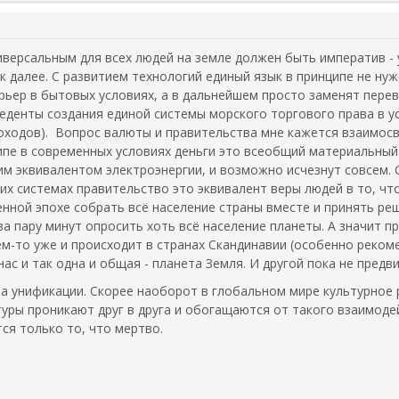
иверсальным для всех людей на земле должен быть императив - у
к далее. С развитием технологий единый язык в принципе не ну
рьер в бытовых условиях, а в дальнейшем просто заменят пере
еденты создания единой системы морского торгового права в ус
походов). Вопрос валюты и правительства мне кажется взаимос
ипе в современных условиях деньги это всеобщий материальный 
м эквивалентом электроэнергии, и возможно исчезнут совсем. 
их системах правительство это эквивалент веры людей в то, чт
нной эпохе собрать всё население страны вместе и принять реш
а пару минут опросить хоть всё население планеты. А значит 
ем-то уже и происходит в странах Скандинавии (особенно реко
нас и так одна и общая - планета Земля. И другой пока не предви
а унификации. Скорее наоборот в глобальном мире культурное 
туры проникают друг в друга и обогащаются от такого взаимоде
ся только то, что мертво.