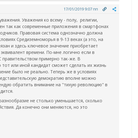
17/01/2019 9:07 пп
важения. Уважения ко всему - полу, религии,
жен так как современные приложения в смартфонах
водчиков. Правовая система однозначно должна
ловиях Средиземноморья в 9-13 веках (а это, на
вязан и здесь ключевое значение приобретает
эквивалент времени. По-мне логично если в
С правительством примерно так-же. В
о тот или иной кандидат сможет сделать их жизнь
ение было не реально. Теперь же в условиях
представительскую демократию вполне можно
мендую обратить внимание на "тихую революцию" в
дится.
разнообразие не столько уменьшается, сколько
йствия. Да конечно они меняются, но это