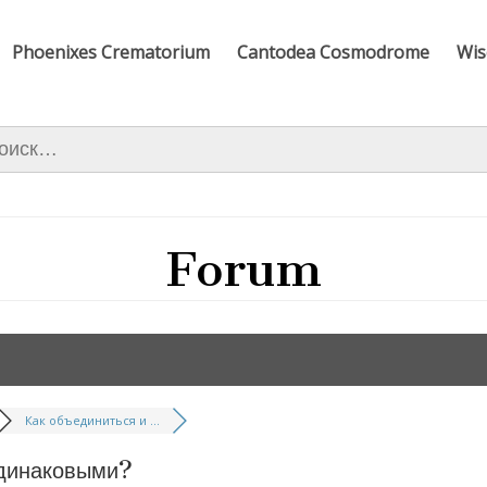
Phoenixes Crematorium
Cantodea Cosmodrome
Wis
ти:
Forum
Как объединиться и ...
одинаковыми?