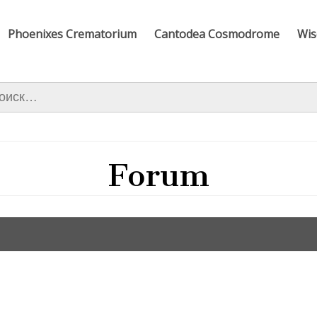
Phoenixes Crematorium
Cantodea Cosmodrome
Wis
ти:
Forum