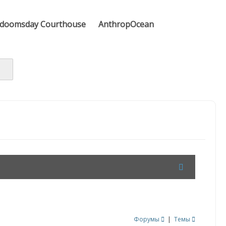
doomsday Courthouse
AnthropOcean
Форумы
|
Темы